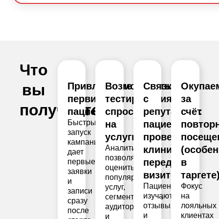
Что
Привлечение
Возможность
Связка
Окупае
вы
первичных
тестирования
с
за
получаете:
пациентов.
спроса
репутацией:
счёт
Быстрый
на
пациенты
повтор
запуск
услуги.
проверяют
посеще
кампаний
Аналитика
клинику
(особе
дает
позволяет
перед
в
первые
оценить
заявки
визитом.
таргете)
популярность
и
Пациенты
Фокус
услуг,
записи
изучают
на
сегментировать
сразу
отзывы
лояльных
аудиторию
после
и
клиентах
и