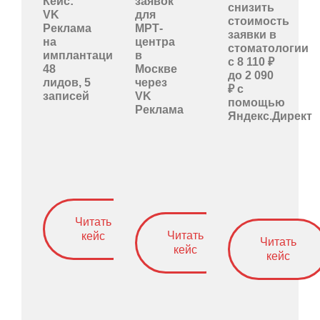
Кейс:
заявок
снизить
VK
для
стоимость
Реклама
МРТ-
заявки в
на
центра
стоматологии
имплантацию:
в
с 8 110 ₽
48
Москве
до 2 090
лидов, 5
через
₽ с
записей
VK
помощью
Реклама
Яндекс.Директ
Читать
Читать
кейс
Читать
кейс
кейс