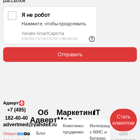
рассылок
Отправить
+7 (495)
Об
Маркетинг
IT
Стать
182-40-40
АдвертМед
клиентом
advertmed@yandex.ru
Комплексное
Интеграция
продвижение
с МИС и
Блог
Оператор
ООО
Битрикс