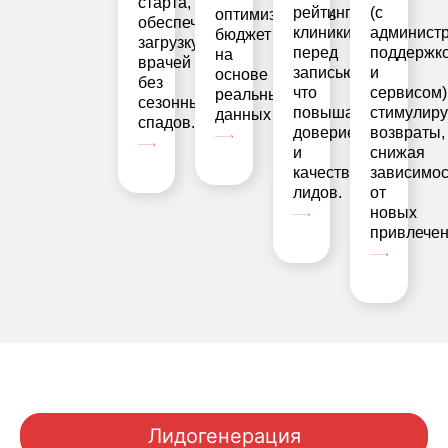
старта,
рейтинг
(с
оптимизировать
обеспечивая
клиники
админист
бюджет
загрузку
перед
поддержк
на
врачей
записью,
и
основе
без
что
сервисом)
реальных
сезонных
повышает
стимулиру
данных
спадов.
доверие
возвраты,
и
снижая
качество
зависимос
лидов.
от
новых
привлечен
Лидогенерация