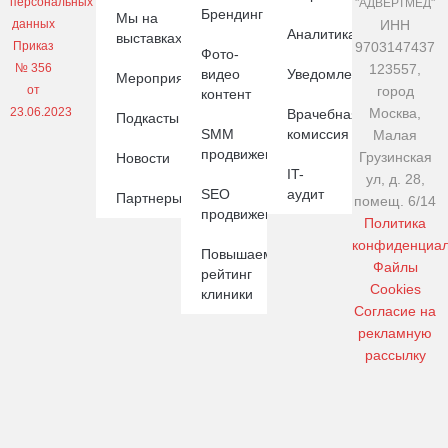
персональных
"АДВЕРТМЕД"
Брендинг
Мы на
данных
ИНН
Аналитика
выставках
Приказ
9703147437
Фото-
№ 356
123557,
видео
Уведомления
Мероприятия
от
город
контент
23.06.2023
Москва,
Врачебная
Подкасты
SMM
комиссия
Малая
продвижение
Грузинская
Новости
IT-
ул, д. 28,
SEO
аудит
Партнеры
помещ. 6/14
продвижение
Политика
конфиденциал
Повышаем
Файлы
рейтинг
Cookies
клиники
Cогласие на
рекламную
рассылку