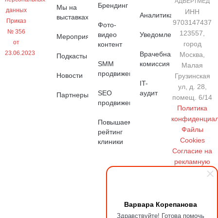
"АДВЕРТМЕД"
Брендинг
Мы на
данных
ИНН
Аналитика
выставках
Приказ
9703147437
Фото-
№ 356
123557,
видео
Уведомления
Мероприятия
от
город
контент
23.06.2023
Врачебная
Москва,
Подкасты
SMM
комиссия
Малая
продвижение
Новости
Грузинская
IT-
ул, д. 28,
SEO
аудит
Партнеры
помещ. 6/14
продвижение
Политика
конфиденциал
Повышаем
Файлы
рейтинг
Cookies
клиники
Cогласие на
рекламную
рассылку
Варвара Корепанова
Здравствуйте! Готова помочь