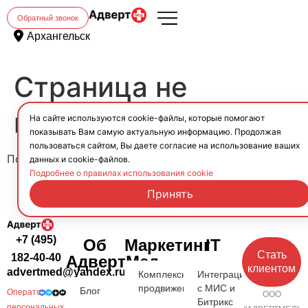
Обратный звонок
Архангельск
Страница не
найдена.
На сайте используются cookie-файлы, которые помогают
показывать Вам самую актуальную информацию. Продолжая
пользоваться сайтом, Вы даете согласие на использование ваших
Похоже, здесь ничего не найдено.
данных и cookie-файлов.
Подробнее о правилах использования cookie
Принять
+7 (495)
Об
Маркетинг
IT
Стать
182-40-40
АдвертМед
клиентом
advertmed@yandex.ru
Комплексное
Интеграция
продвижение
с МИС и
Блог
Оператор
ООО
Битрикс
персональных